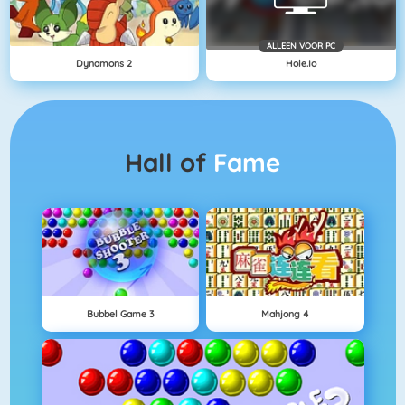
ALLEEN VOOR PC
Dynamons 2
Hole.io
Hall of
Fame
Bubbel Game 3
Mahjong 4