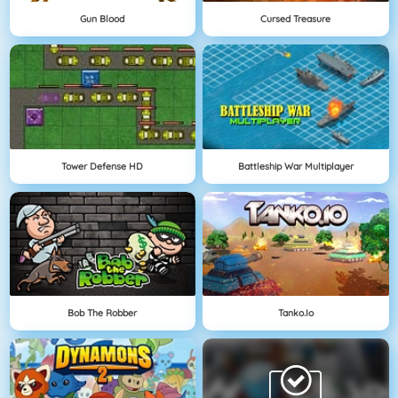
Gun Blood
Cursed Treasure
Tower Defense HD
Battleship War Multiplayer
Bob The Robber
Tanko.io