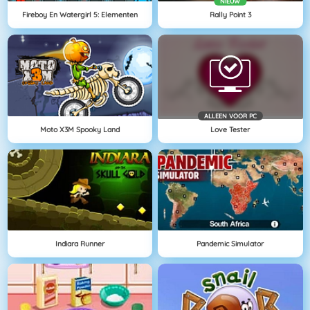
NIEUW
Fireboy En Watergirl 5: Elementen
Rally Point 3
ALLEEN VOOR PC
Moto X3M Spooky Land
Love Tester
Indiara Runner
Pandemic Simulator