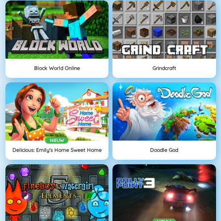
Block World Online
Grindcraft
NIEUW
Delicious: Emily's Home Sweet Home
Doodle God