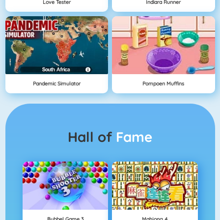
Love Tester
Indiara Runner
Pandemic Simulator
Pompoen Muffins
Hall of
Fame
Bubbel Game 3
Mahjong 4