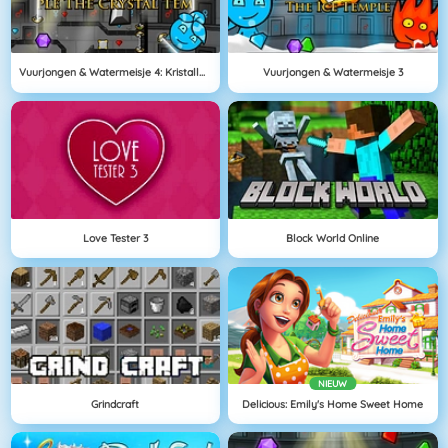
Vuurjongen & Watermeisje 4: Kristallen Tempel
Vuurjongen & Watermeisje 3
Love Tester 3
Block World Online
NIEUW
Grindcraft
Delicious: Emily's Home Sweet Home