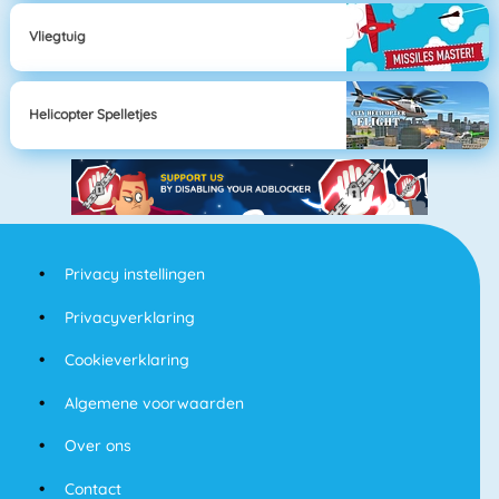
Vliegtuig
Helicopter Spelletjes
Privacy instellingen
Privacyverklaring
Cookieverklaring
Algemene voorwaarden
Over ons
Contact