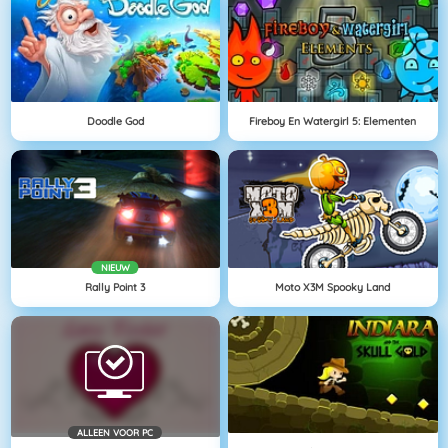
Doodle God
Fireboy En Watergirl 5: Elementen
NIEUW
Rally Point 3
Moto X3M Spooky Land
ALLEEN VOOR PC