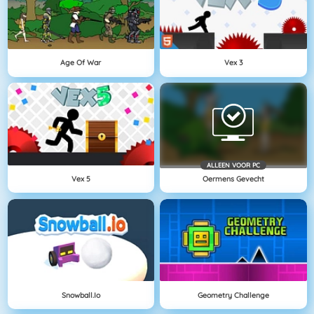
Age Of War
Vex 3
ALLEEN VOOR PC
Vex 5
Oermens Gevecht
Snowball.io
Geometry Challenge