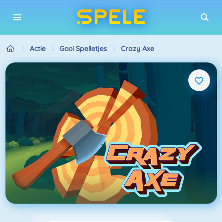
Actie
Gooi Spelletjes
Crazy Axe