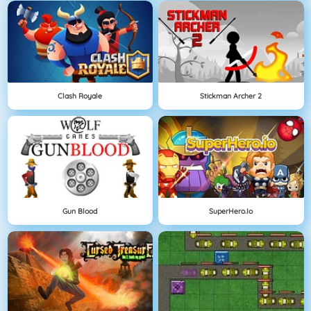
Clash Royale
Stickman Archer 2
Gun Blood
SuperHero.io