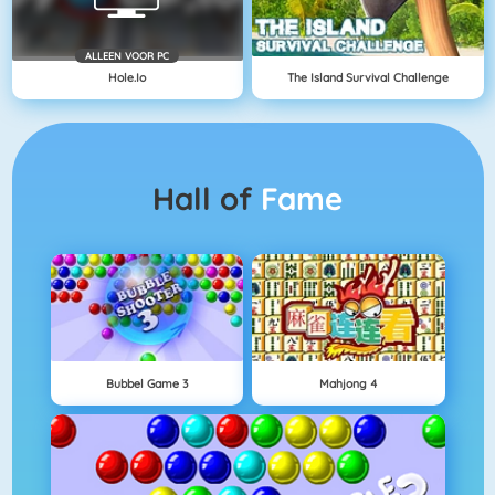
ALLEEN VOOR PC
Hole.io
The Island Survival Challenge
Hall of
Fame
Bubbel Game 3
Mahjong 4