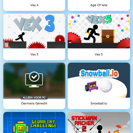
Vex 4
Age Of War
Vex 3
Vex 5
ALLEEN VOOR PC
Oermens Gevecht
Snowball.io