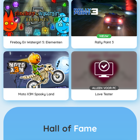
NIEUW
Fireboy En Watergirl 5: Elementen
Rally Point 3
ALLEEN VOOR PC
Moto X3M Spooky Land
Love Tester
Hall of
Fame