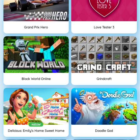
Grand Prix Hero
Love Tester 3
Block World Online
Grindcraft
NIEUW
Delicious: Emily's Home Sweet Home
Doodle God