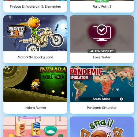
NIEUW
Fireboy En Watergirl 5: Elementen
Rally Point 3
ALLEEN VOOR PC
Moto X3M Spooky Land
Love Tester
Indiara Runner
Pandemic Simulator