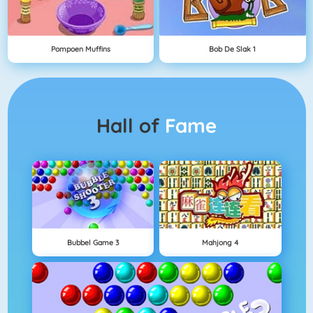
Pompoen Muffins
Bob De Slak 1
Hall of
Fame
Bubbel Game 3
Mahjong 4