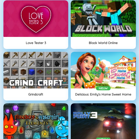
Love Tester 3
Block World Online
NIEUW
Grindcraft
Delicious: Emily's Home Sweet Home