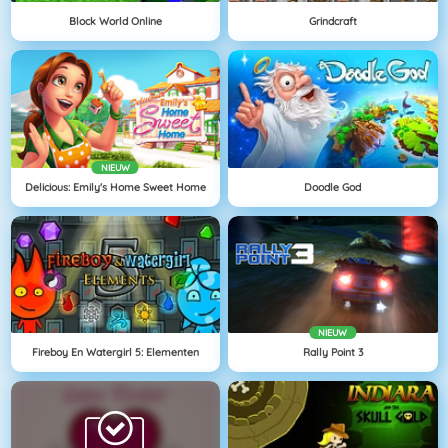
Block World Online
Grindcraft
NIEUW
Delicious: Emily's Home Sweet Home
Doodle God
NIEUW
Fireboy En Watergirl 5: Elementen
Rally Point 3