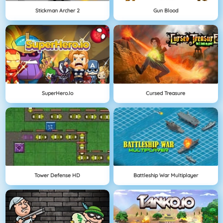
Stickman Archer 2
Gun Blood
SuperHero.io
Cursed Treasure
Tower Defense HD
Battleship War Multiplayer