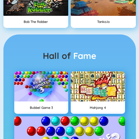
Bob The Robber
Tanko.io
Hall of
Fame
Bubbel Game 3
Mahjong 4