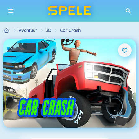
Avontuur
3D
Car Crash