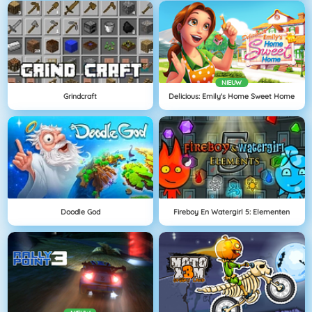
NIEUW
Grindcraft
Delicious: Emily's Home Sweet Home
Doodle God
Fireboy En Watergirl 5: Elementen