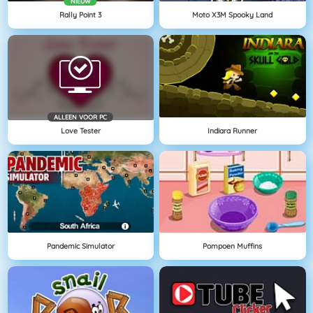
NIEUW
Rally Point 3
Moto X3M Spooky Land
ALLEEN VOOR PC
Love Tester
Indiara Runner
Pandemic Simulator
Pompoen Muffins