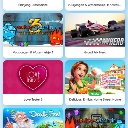
Mahjong Dimensions
Vuurjongen & Watermeisje 4: Kristallen Tempel
Vuurjongen & Watermeisje 3
Grand Prix Hero
NIEUW
Love Tester 3
Delicious: Emily's Home Sweet Home