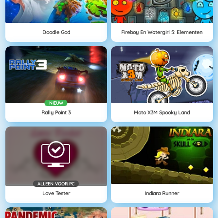
Doodle God
Fireboy En Watergirl 5: Elementen
NIEUW
Rally Point 3
Moto X3M Spooky Land
ALLEEN VOOR PC
Love Tester
Indiara Runner