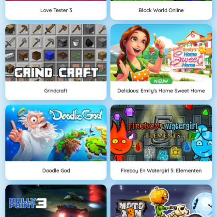
Love Tester 3
Block World Online
NIEUW
Grindcraft
Delicious: Emily's Home Sweet Home
Doodle God
Fireboy En Watergirl 5: Elementen