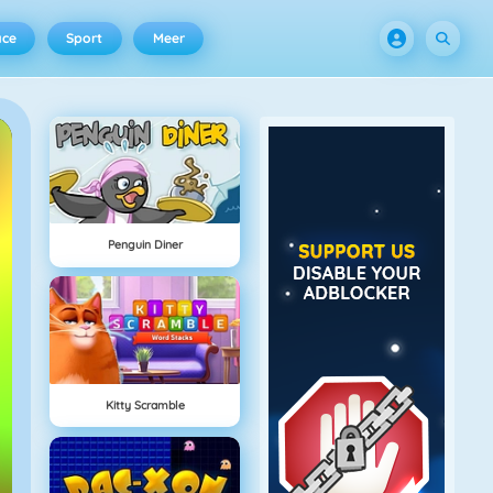
ace
Sport
Meer
Penguin Diner
Kitty Scramble