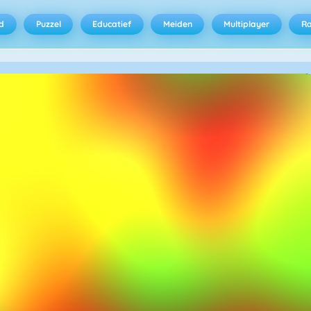
d
Puzzel
Educatief
Meiden
Multiplayer
R