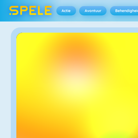
Actie
Avontuur
Behendighei