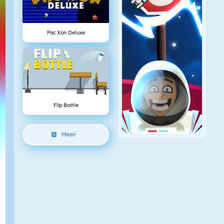
Pac Xon Deluxe
Flip Bottle
Meer