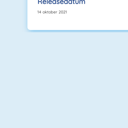
Releasedatum
14 oktober 2021
Run 3
Vuurjongen & Watermeisje 1
Eiland Opbouwen
Mahjong Dimensions