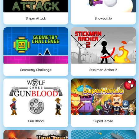
Sniper Attack
Snowball.io
Geometry Challenge
Stickman Archer 2
Gun Blood
SuperHero.io