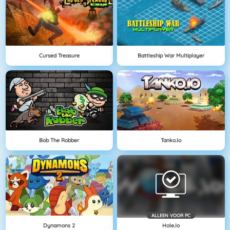
Cursed Treasure
Battleship War Multiplayer
Bob The Robber
Tanko.io
ALLEEN VOOR PC
Dynamons 2
Hole.io