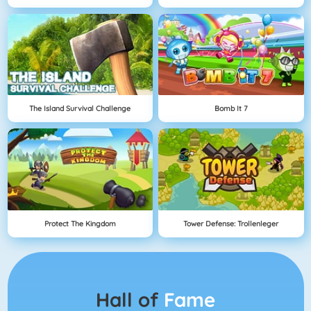
The Island Survival Challenge
Bomb It 7
Protect The Kingdom
Tower Defense: Trollenleger
Hall of
Fame