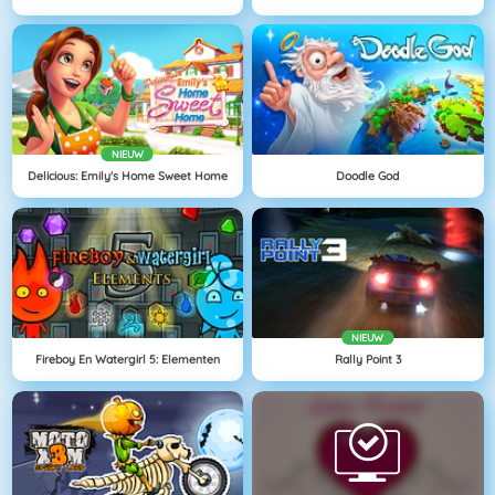
NIEUW
Delicious: Emily's Home Sweet Home
Doodle God
NIEUW
Fireboy En Watergirl 5: Elementen
Rally Point 3