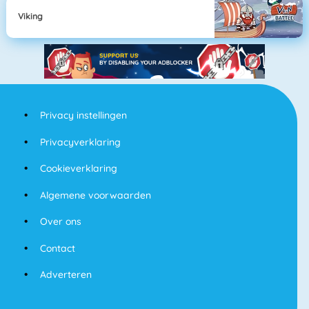
Viking
Privacy instellingen
Privacyverklaring
Cookieverklaring
Algemene voorwaarden
Over ons
Contact
Adverteren