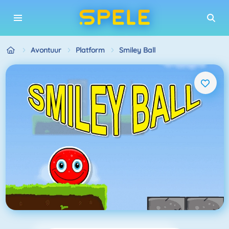
Avontuur
Platform
Smiley Ball