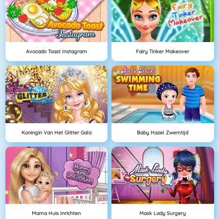
Avocado Toast Instagram
Fairy Tinker Makeover
Koningin Van Het Glitter Gala
Baby Hazel Zwemtijd
Mama Huis Inrichten
Mask Lady Surgery