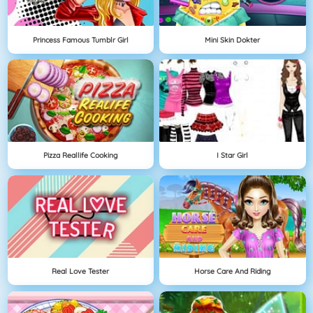
Princess Famous Tumblr Girl
Mini Skin Dokter
Pizza Reallife Cooking
I Star Girl
Real Love Tester
Horse Care And Riding