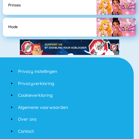
Prinses
Mode
Privacy instellingen
Privacyverklaring
Cookieverklaring
Algemene voorwaarden
Over ons
Contact