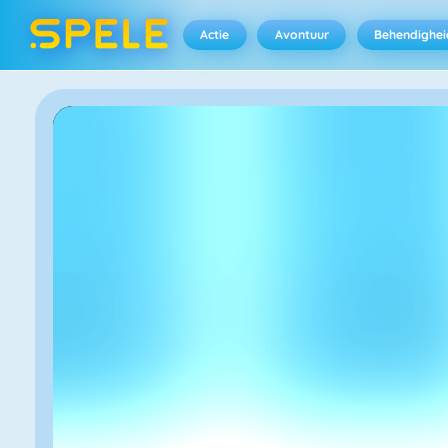
Actie
Avontuur
Behendighei