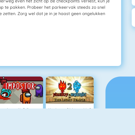
erweg even het zicht op de checkpoints verliest, kun je
op te pakken. Probeer het parkeervak steeds zo snel
te zetten. Zorg wel dat je in je haast geen ongelukken
Among Us Online
Vuurjongen & Watermeisje 2