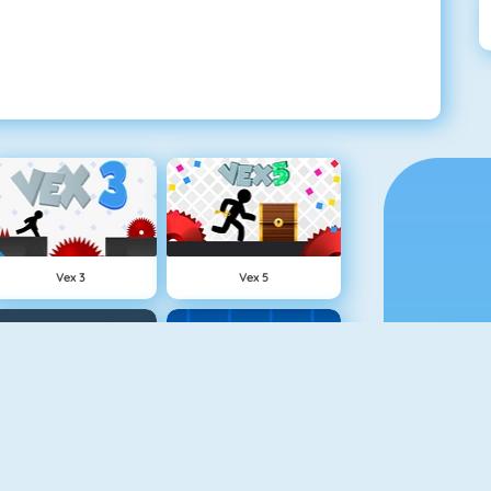
Vex 3
Vex 5
Snowball.io
Geometry Challenge