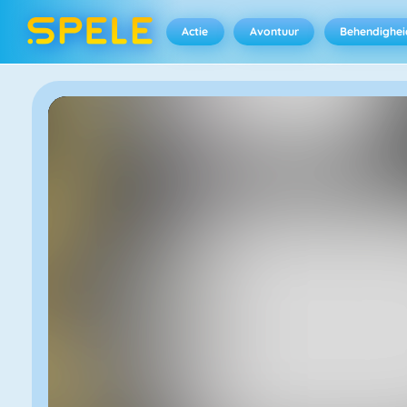
Actie
Avontuur
Behendighei