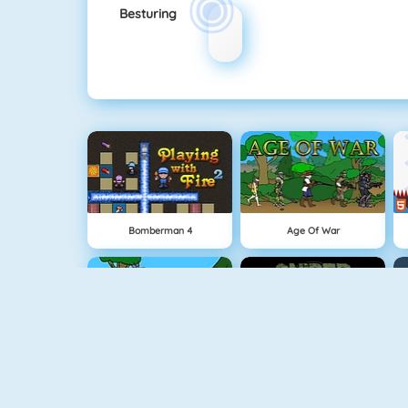
Besturing
Bomberman 4
Age Of War
Oermens Gevecht
Sniper Attack