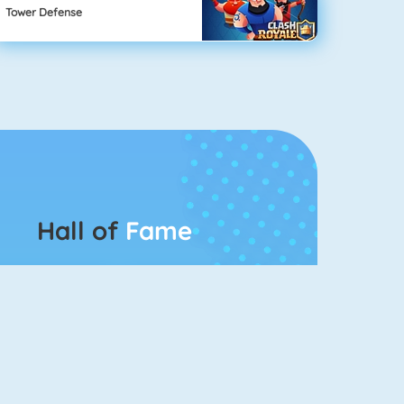
Tower Defense
Hall of
Fame
Bubbel Game 3
Mahjong 4