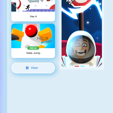
Vex 4
NIEUW
Helix Jump
Meer