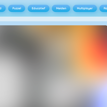
d
Puzzel
Educatief
Meiden
Multiplayer
R