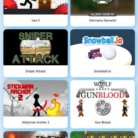
ALLEEN VOOR PC
Vex 5
Oermens Gevecht
Sniper Attack
Snowball.io
Stickman Archer 2
Gun Blood