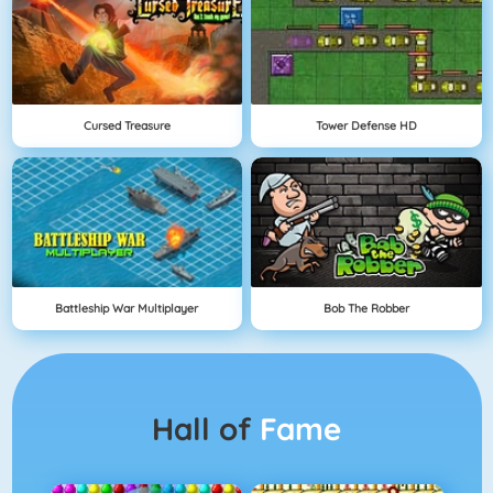
Cursed Treasure
Tower Defense HD
Battleship War Multiplayer
Bob The Robber
Hall of
Fame