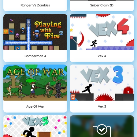
Ranger Vs Zombies
Sniper Clash 3D
Bomberman 4
Vex 4
Age Of War
Vex 3