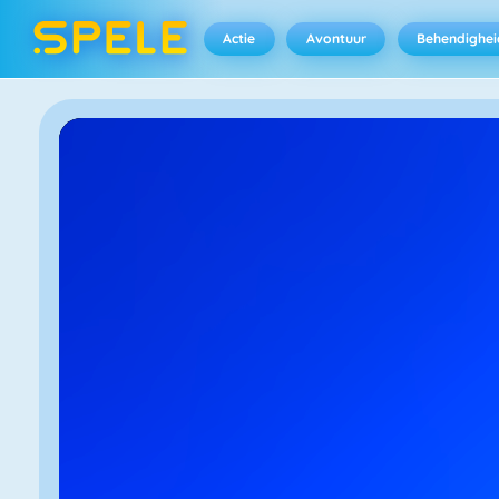
Actie
Avontuur
Behendighei