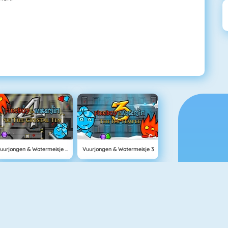
Vuurjongen & Watermeisje 4: Kristallen Tempel
Vuurjongen & Watermeisje 3
Block World Online
Grindcraft