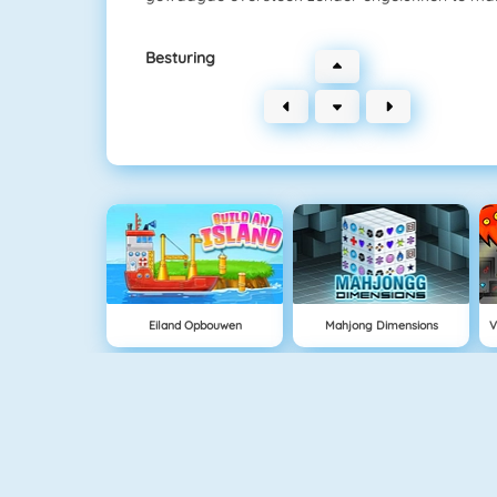
Besturing
Eiland Opbouwen
Mahjong Dimensions
Grand Prix Hero
Love Tester 3