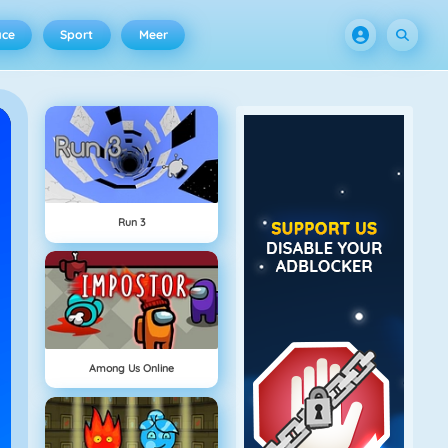
ace
Sport
Meer
Run 3
Among Us Online