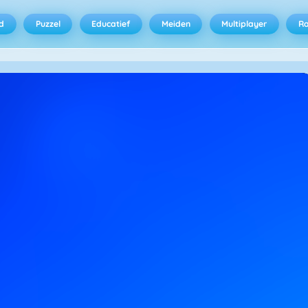
d
Puzzel
Educatief
Meiden
Multiplayer
R