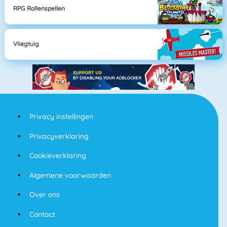
RPG Rollenspellen
Vliegtuig
Privacy instellingen
Privacyverklaring
Cookieverklaring
Algemene voorwaarden
Over ons
Contact