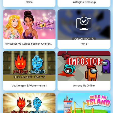
5Dice
Instagirls Dress Up
ALLEEN VOOR PC
Princesses Vs Celebs Fashion Challenge
Run 3
Vuurjongen & Watermeisje 1
Among Us Online