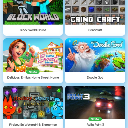
Block World Online
Grindcraft
NIEUW
Delicious: Emily's Home Sweet Home
Doodle God
NIEUW
Fireboy En Watergirl 5: Elementen
Rally Point 3