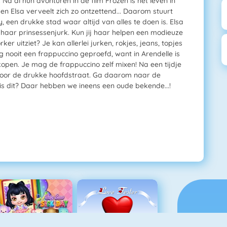
Na al hun avonturen in de film Frozen is het leven in
 en Elsa verveelt zich zo ontzettend... Daarom stuurt
 een drukke stad waar altijd van alles te doen is. Elsa
 haar prinsessenjurk. Kun jij haar helpen een modieuze
er uitziet? Je kan allerlei jurken, rokjes, jeans, topjes
g nooit een frappuccino geproefd, want in Arendelle is
 kopen. Je mag de frappuccino zelf mixen! Na een tijdje
door de drukke hoofdstraat. Ga daarom naar de
s dit? Daar hebben we ineens een oude bekende...!