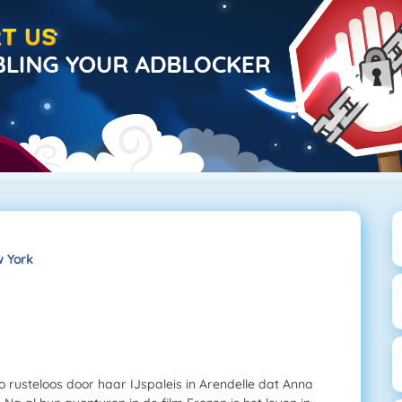
w York
zo rusteloos door haar IJspaleis in Arendelle dat Anna