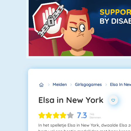
Meiden
Girlsgogames
Elsa In Ne
Elsa in New York
7.3
746
Stemmen
In het spelletje Elsa in New York, dwaalde Elsa 