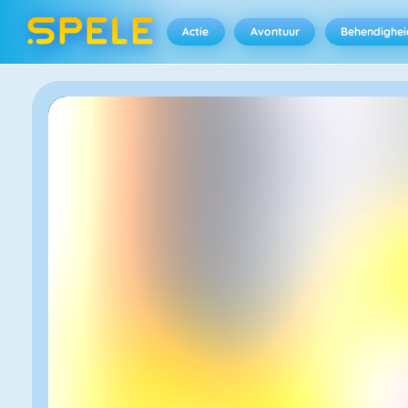
Actie
Avontuur
Behendighei