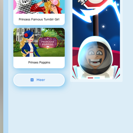
Princess Famous Tumblr Girl
Prinses Poppins
Meer