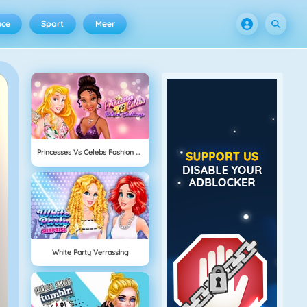
ace
Sport
Meer
Princesses Vs Celebs Fashion Challenge
White Party Verrassing