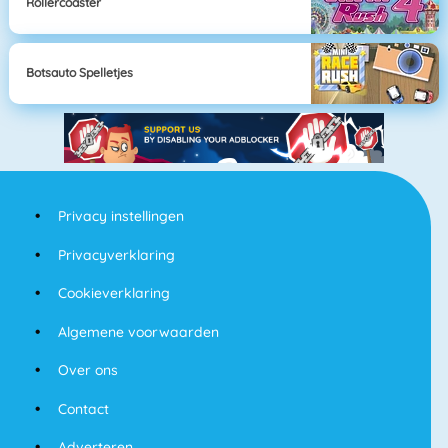
Rollercoaster
Botsauto Spelletjes
Privacy instellingen
Privacyverklaring
Cookieverklaring
Algemene voorwaarden
Over ons
Contact
Adverteren