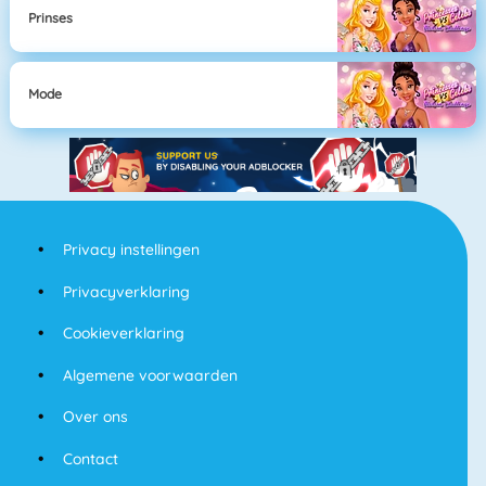
Prinses
Mode
Privacy instellingen
Privacyverklaring
Cookieverklaring
Algemene voorwaarden
Over ons
Contact