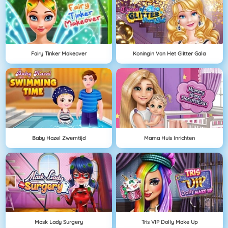
Fairy Tinker Makeover
Koningin Van Het Glitter Gala
Baby Hazel Zwemtijd
Mama Huis Inrichten
Mask Lady Surgery
Tris VIP Dolly Make Up