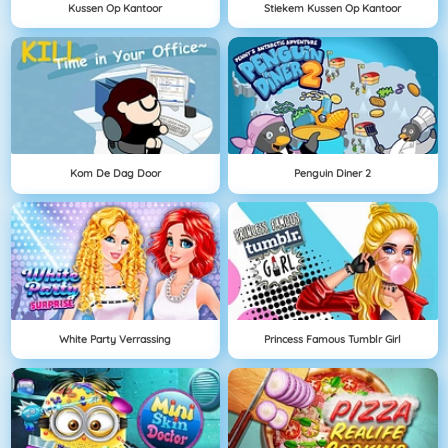
Kussen Op Kantoor
Stiekem Kussen Op Kantoor
Kom De Dag Door
Penguin Diner 2
White Party Verrassing
Princess Famous Tumblr Girl