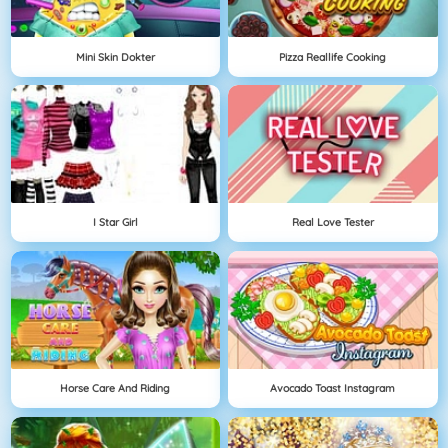
Mini Skin Dokter
Pizza Reallife Cooking
I Star Girl
Real Love Tester
Horse Care And Riding
Avocado Toast Instagram