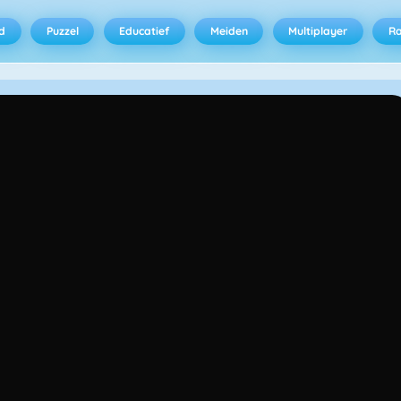
d
Puzzel
Educatief
Meiden
Multiplayer
R