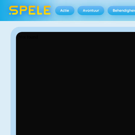
Actie
Avontuur
Behendighei