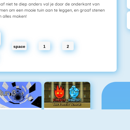
f niet te diep anders val je door de onderkant van
emen om een mooie tuin aan te leggen, en graaf stenen
n alles maken!
space
1
2
Run 3
Vuurjongen & Watermeisje 1