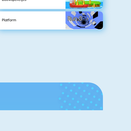
Platform
Hall of
Fame