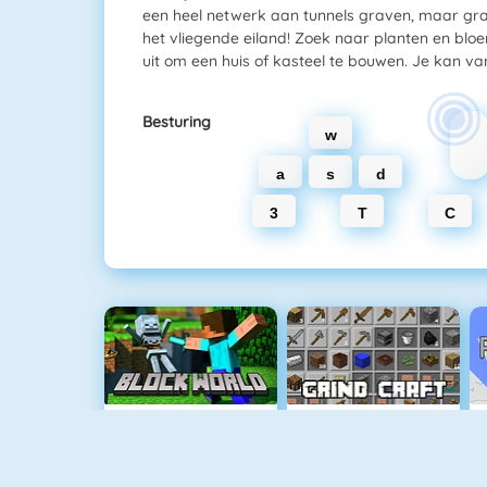
een heel netwerk aan tunnels graven, maar graa
het vliegende eiland! Zoek naar planten en blo
uit om een huis of kasteel te bouwen. Je kan va
Besturing
w
a
s
d
3
T
C
Block World Online
Grindcraft