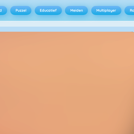
d
Puzzel
Educatief
Meiden
Multiplayer
R