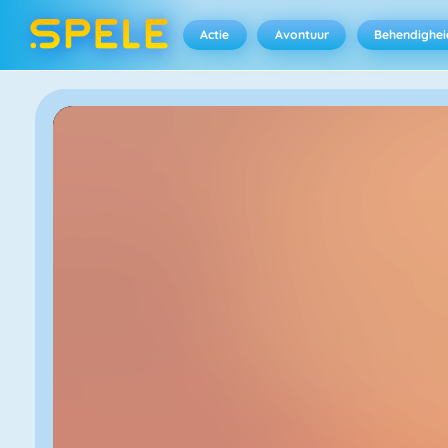
Actie
Avontuur
Behendighei