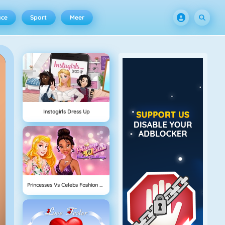
ace
Sport
Meer
Instagirls Dress Up
Princesses Vs Celebs Fashion Challenge