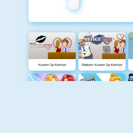
Kussen Op Kantoor
Stiekem Kussen Op Kantoor
White Party Verrassing
Princess Famous Tumblr Girl