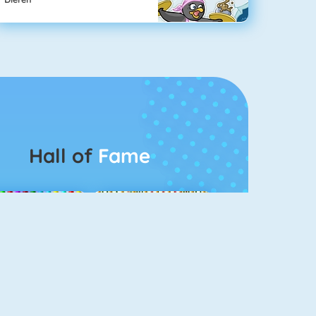
Hall of
Fame
Bubbel Game 3
Mahjong 4