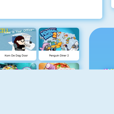
Kom De Dag Door
Penguin Diner 2
Mini Skin Dokter
Pizza Reallife Cooking