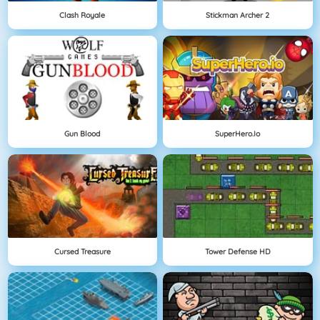
Clash Royale
Stickman Archer 2
Gun Blood
SuperHero.io
Cursed Treasure
Tower Defense HD