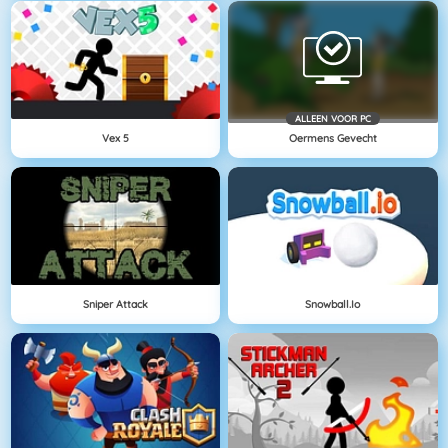
ALLEEN VOOR PC
Vex 5
Oermens Gevecht
Sniper Attack
Snowball.io