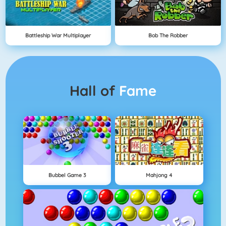
Battleship War Multiplayer
Bob The Robber
Hall of
Fame
Bubbel Game 3
Mahjong 4