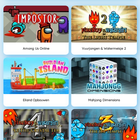
Among Us Online
Vuurjongen & Watermeisje 2
Eiland Opbouwen
Mahjong Dimensions