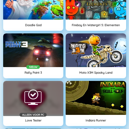
Doodle God
Fireboy En Watergirl 5: Elementen
NIEUW
Rally Point 3
Moto X3M Spooky Land
ALLEEN VOOR PC
Love Tester
Indiara Runner