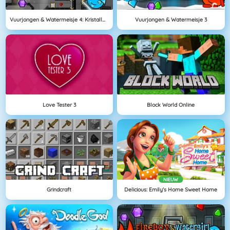
Vuurjongen & Watermeisje 4: Kristallen Tempel
Vuurjongen & Watermeisje 3
Love Tester 3
Block World Online
NIEUW
Grindcraft
Delicious: Emily's Home Sweet Home