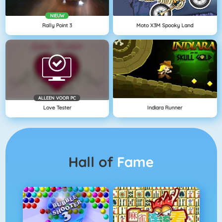
NIEUW
Rally Point 3
Moto X3M Spooky Land
ALLEEN VOOR PC
Love Tester
Indiara Runner
Hall of
Fame