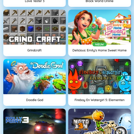
Love Tester 3
Block World Online
NIEUW
Grindcraft
Delicious: Emily's Home Sweet Home
Doodle God
Fireboy En Watergirl 5: Elementen