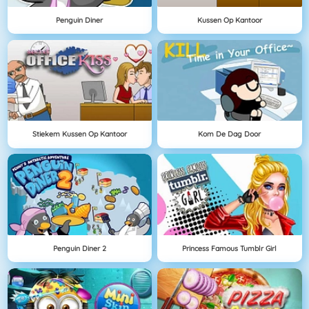
Penguin Diner
Kussen Op Kantoor
Stiekem Kussen Op Kantoor
Kom De Dag Door
Penguin Diner 2
Princess Famous Tumblr Girl