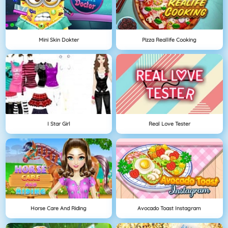
Mini Skin Dokter
Pizza Reallife Cooking
I Star Girl
Real Love Tester
Horse Care And Riding
Avocado Toast Instagram