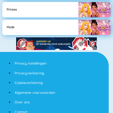
Prinses
Mode
Privacy instellingen
Privacyverklaring
Cookieverklaring
Algemene voorwaarden
Over ons
Contact