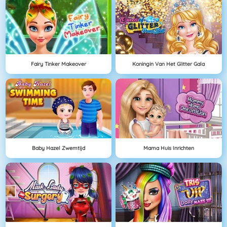
Fairy Tinker Makeover
Koningin Van Het Glitter Gala
Baby Hazel Zwemtijd
Mama Huis Inrichten