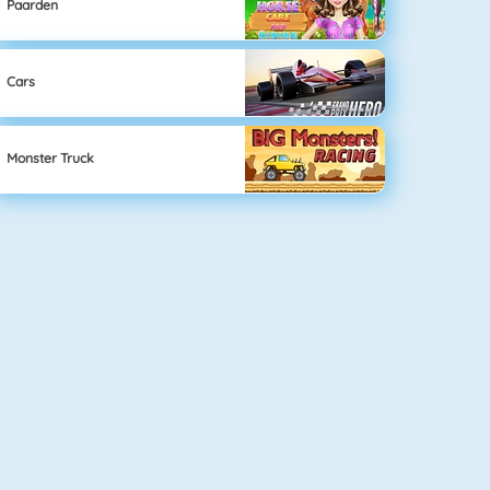
Paarden
Cars
Monster Truck