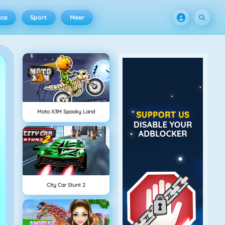
ace
Sport
Meer
Moto X3M Spooky Land
City Car Stunt 2