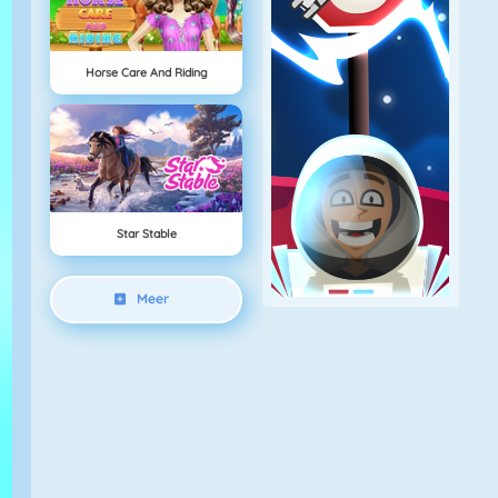
Horse Care And Riding
Star Stable
Meer