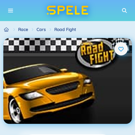
Race
Cars
Road Fight