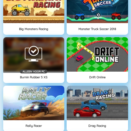
Big Monsters Racing
Monster Truck Soccer 2018
ALLEEN VOOR PC
Burnin Rubber 5 XS
Drift Online
Rally Racer
Drag Racing