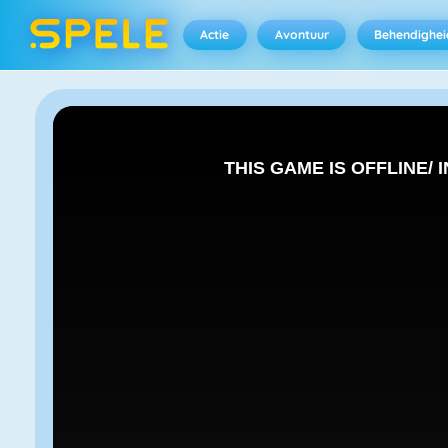
Actie
Avontuur
Behendighei