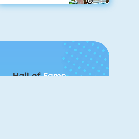
Hall of
Fame
Bubbel Game 3
Mahjong 4