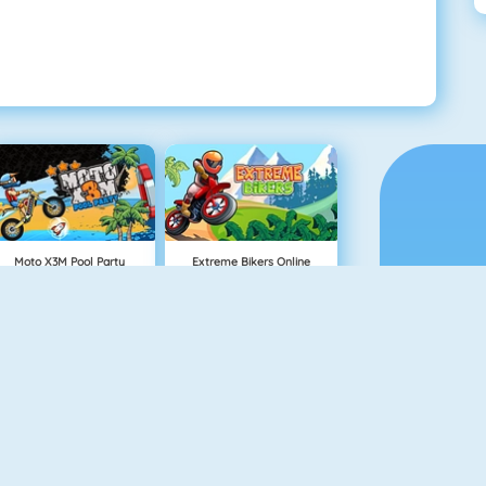
Moto X3M Pool Party
Extreme Bikers Online
Big Monsters Racing
Monster Truck Soccer 2018