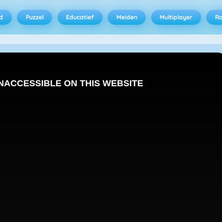
d
Puzzel
Educatief
Meiden
Multiplayer
R