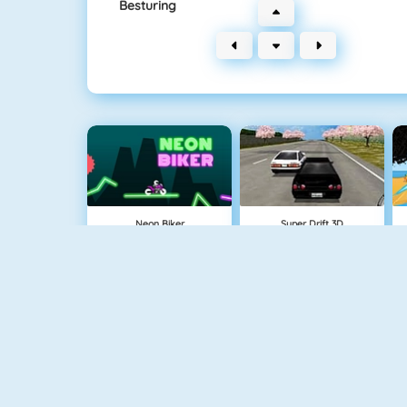
Besturing
Neon Biker
Super Drift 3D
Desktop Racing 2
Maserati Gran Turismo 2018