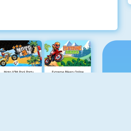
Moto X3M Pool Party
Extreme Bikers Online
Furious Racing HD
Burnin Rubber 5 XS