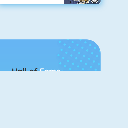
Hall of
Fame
Bubbel Game 3
Mahjong 4