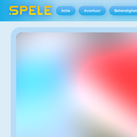
Actie
Avontuur
Behendighei